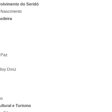
olvimento do Seridó
a Nascimento
sileira
a Paz
loy Diniz
ho
ltural e Turismo