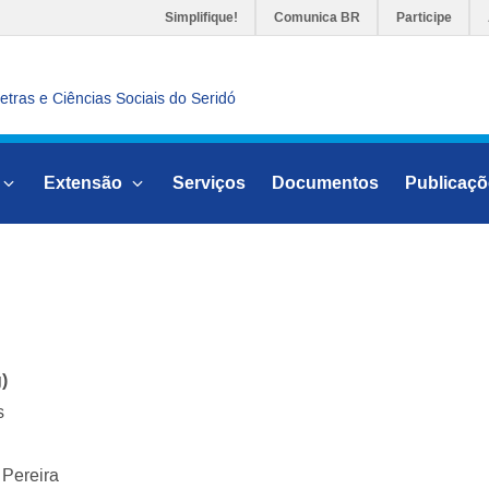
Simplifique!
Comunica BR
Participe
tras e Ciências Sociais do Seridó
Extensão
Serviços
Documentos
Publicaçõ
g)
s
 Pereira